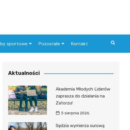
uby sportowe
Pozostałe
Kontakt
nny klub sportowy
Praca Elbląg
ub piłkarski
dlafirm.pracuj.pl
Aktualności
Lista artykułów
Akademia Młodych Liderów
zaprasza do działania na
Zatorzu!
5 sierpnia 2026
Sędzia wymierza surową