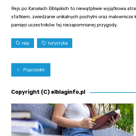
Rejs po Kanałach Elbląskich to niewątpliwie wyjątkowa at
statkiem, zwiedzanie unikalnych pochylni oraz malownicze
pamięci uczestników tej niezapomnianej przygody.
rejs
turystyka
Nawigacja
Poprzedni
wpisu
Copyright (C) elblaginfo.pl