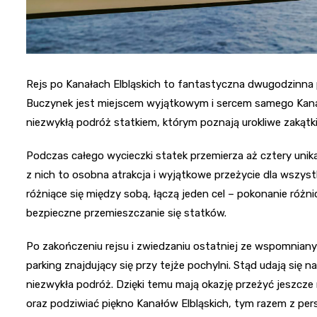
Rejs po Kanałach Elbląskich to fantastyczna dwugodzinna
Buczynek jest miejscem wyjątkowym i sercem samego Kanału
niezwykłą podróż statkiem, którym poznają urokliwe zakątk
Podczas całego wycieczki statek przemierza aż cztery unika
z nich to osobna atrakcja i wyjątkowe przeżycie dla wszyst
różniące się między sobą, łączą jeden cel – pokonanie różni
bezpieczne przemieszczanie się statków.
Po zakończeniu rejsu i zwiedzaniu ostatniej ze wspomnianych
parking znajdujący się przy tejże pochylni. Stąd udają się 
niezwykła podróż. Dzięki temu mają okazję przeżyć jeszcz
oraz podziwiać piękno Kanałów Elbląskich, tym razem z per