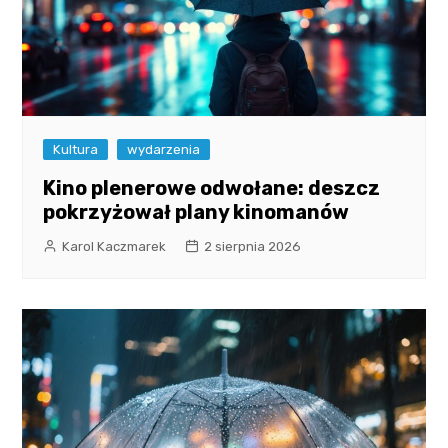
Kultura
wydarzenia
Kino plenerowe odwołane: deszcz
pokrzyżował plany kinomanów
Karol Kaczmarek
2 sierpnia 2026