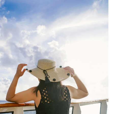
Fryzjer
Poczta
Kino