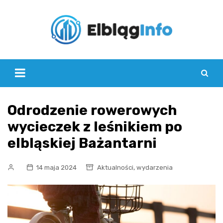
Skip
to
content
Odrodzenie rowerowych
wycieczek z leśnikiem po
elbląskiej Bażantarni
,
14 maja 2024
Aktualności
wydarzenia