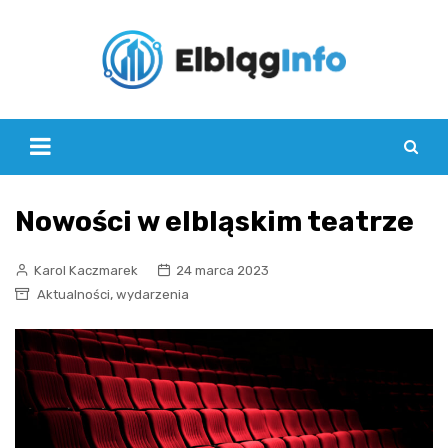
Skip
to
content
Nowości w elbląskim teatrze
Karol Kaczmarek
24 marca 2023
,
Aktualności
wydarzenia