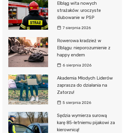
Elbląg wita nowych
strażaków: uroczyste
ślubowanie w PSP
7 sierpnia 2026
Rowerowa kradzież w
Elblągu: nieporozumienie z
happy endem
6 sierpnia 2026
Akademia Młodych Liderów
zaprasza do działania na
Zatorzu!
5 sierpnia 2026
Sędzia wymierza surową
karę 85-letniemu pijakowi za
kierownicą!