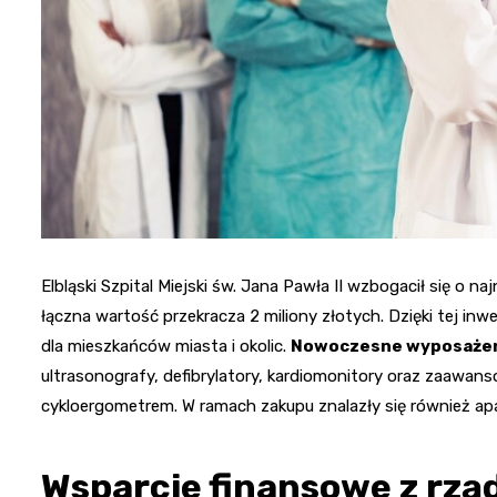
Elbląski Szpital Miejski św. Jana Pawła II wzbogacił się o n
łączna wartość przekracza 2 miliony złotych. Dzięki tej in
dla mieszkańców miasta i okolic.
Nowoczesne wyposaże
ultrasonografy, defibrylatory, kardiomonitory oraz zaaw
cykloergometrem. W ramach zakupu znalazły się również apa
Wsparcie finansowe z rzą