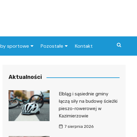
uby sportowe
Pozostałe
Kontakt
nny klub sportowy
Praca Elbląg
ub piłkarski
dlafirm.pracuj.pl
Aktualności
Lista artykułów
Elbląg i sąsiednie gminy
łączą siły na budowę ścieżki
pieszo-rowerowej w
Kazimierzowie
7 sierpnia 2026