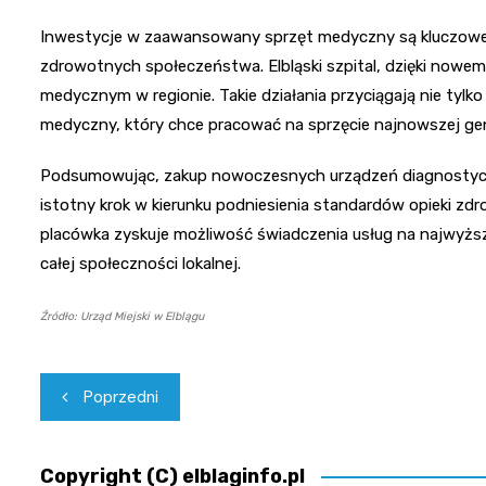
Inwestycje w zaawansowany sprzęt medyczny są kluczowe 
zdrowotnych społeczeństwa. Elbląski szpital, dzięki nowe
medycznym w regionie. Takie działania przyciągają nie tylk
medyczny, który chce pracować na sprzęcie najnowszej gen
Podsumowując, zakup nowoczesnych urządzeń diagnostyczny
istotny krok w kierunku podniesienia standardów opieki zd
placówka zyskuje możliwość świadczenia usług na najwyższ
całej społeczności lokalnej.
Źródło: Urząd Miejski w Elblągu
Nawigacja
Poprzedni
wpisu
Copyright (C) elblaginfo.pl