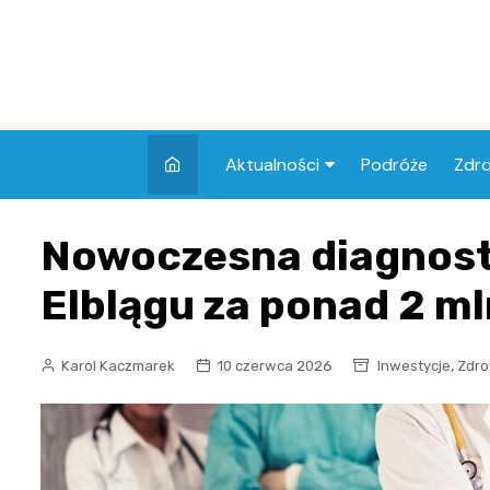
Skip
to
content
Aktualności
Podróże
Zdr
Atrakcje w Elblągu
Szpi
Nowoczesna diagnost
Apt
Elblągu za ponad 2 mln
Skl
,
Karol Kaczmarek
10 czerwca 2026
Inwestycje
Zdro