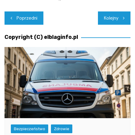
Nawigacja
Poprzedni
Kolejny
wpisu
Copyright (C) elblaginfo.pl
Bezpieczeństwo
Zdrowie