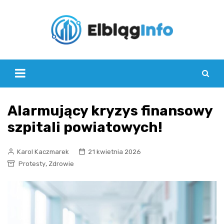
Skip
to
content
Alarmujący kryzys finansowy
szpitali powiatowych!
Karol Kaczmarek
21 kwietnia 2026
,
Protesty
Zdrowie