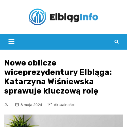
Skip
to
content
Nowe oblicze
wiceprezydentury Elbląga:
Katarzyna Wiśniewska
sprawuje kluczową rolę
8 maja 2024
Aktualności