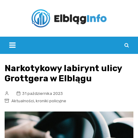
Skip
to
content
Narkotykowy labirynt ulicy
Grottgera w Elblągu
31 października 2023
,
Aktualności
kroniki policyjne