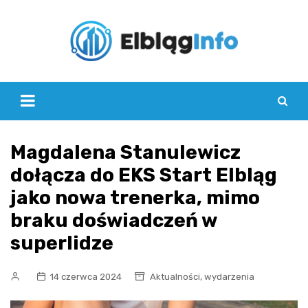
Skip
to
content
Magdalena Stanulewicz
dołącza do EKS Start Elbląg
jako nowa trenerka, mimo
braku doświadczeń w
superlidze
,
14 czerwca 2024
Aktualności
wydarzenia