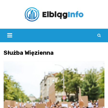
Skip
to
content
Służba Więzienna