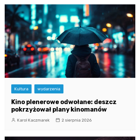
Kultura
wydarzenia
Kino plenerowe odwołane: deszcz
pokrzyżował plany kinomanów
Karol Kaczmarek
2 sierpnia 2026