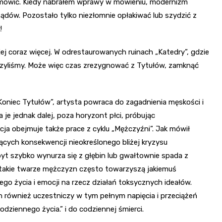
 mówić. Kiedy nabrałem wprawy w mówieniu, modernizm
rządów. Pozostało tylko niezłomnie opłakiwać lub szydzić z
!
e jej coraz więcej. W odrestaurowanych ruinach „Katedry”, gdzie
auczyliśmy. Może więc czas zrezygnować z Tytułów, zamknąć
oniec Tytułów”, artysta powraca do zagadnienia męskości i
je jednak dalej, poza horyzont płci, próbując
a obejmuje także prace z cyklu „Mężczyźni”. Jak mówił
cych konsekwencji nieokreślonego bliżej kryzysu
byt szybko wynurza się z głębin lub gwałtownie spada z
, takie twarze mężczyzn często towarzyszą jakiemuś
 życia i emocji na rzecz działań toksycznych ideałów.
 również uczestniczy w tym pełnym napięcia i przeciążeń
ziennego życia.” i do codziennej śmierci.