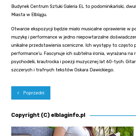
Budynek Centrum Sztuki Galeria EL to podominikański, dwuna
Miasta w Elblągu.
Otwarcie ekspozycji będzie miało musicalne oprawienie w pos
muzykę i performance w jedno niepowtarzalne doświadczeni
unikalne przedstawienia sceniczne. Ich występy to często p
performance’u. Fascynuje ich subtelna ironia, wyrażana na
psychodelii, krautrocka i poezji muzycznej lat 60-tych. Git
szczerych i trafnych tekstów Oskara Dawickiego.
Nawigacja
Poprzedni
wpisu
Copyright (C) elblaginfo.pl