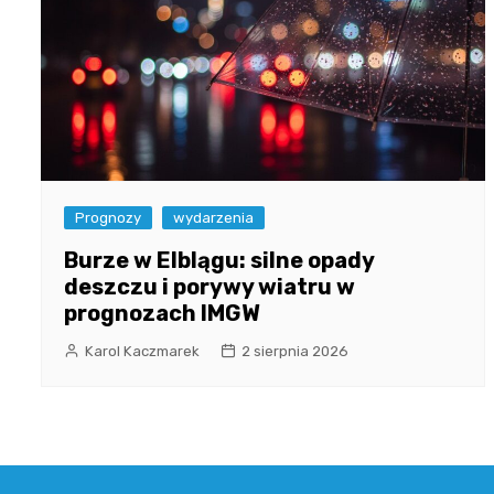
Prognozy
wydarzenia
Burze w Elblągu: silne opady
deszczu i porywy wiatru w
prognozach IMGW
Karol Kaczmarek
2 sierpnia 2026