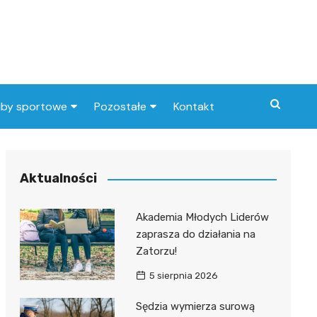
uby sportowe
Pozostałe
Kontakt
nny klub sportowy
Praca Elbląg
ub piłkarski
dlafirm.pracuj.pl
Aktualności
Lista artykułów
Akademia Młodych Liderów
zaprasza do działania na
Zatorzu!
5 sierpnia 2026
Sędzia wymierza surową