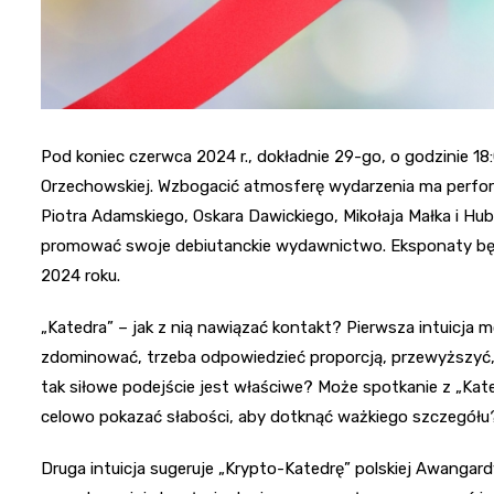
Pod koniec czerwca 2024 r., dokładnie 29-go, o godzinie 18:
Orzechowskiej. Wzbogacić atmosferę wydarzenia ma perfo
Piotra Adamskiego, Oskara Dawickiego, Mikołaja Małka i Hu
promować swoje debiutanckie wydawnictwo. Eksponaty będ
2024 roku.
„Katedra” – jak z nią nawiązać kontakt? Pierwsza intuicja mó
zdominować, trzeba odpowiedzieć proporcją, przewyższyć
tak siłowe podejście jest właściwe? Może spotkanie z „Kat
celowo pokazać słabości, aby dotknąć ważkiego szczegółu
Druga intuicja sugeruje „Krypto-Katedrę” polskiej Awangard