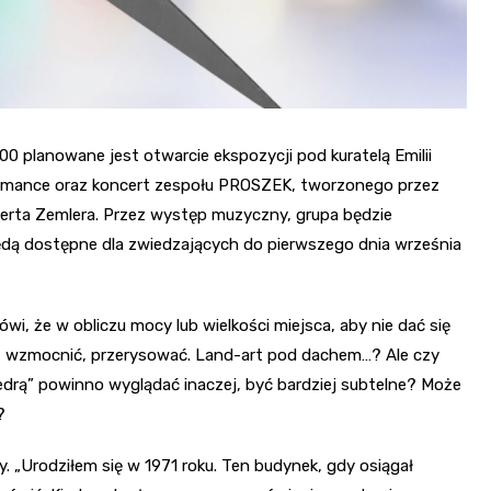
00 planowane jest otwarcie ekspozycji pod kuratelą Emilii
rmance oraz koncert zespołu PROSZEK, tworzonego przez
berta Zemlera. Przez występ muzyczny, grupa będzie
ą dostępne dla zwiedzających do pierwszego dnia września
wi, że w obliczu mocy lub wielkości miejsca, aby nie dać się
, wzmocnić, przerysować. Land-art pod dachem…? Ale czy
edrą” powinno wyglądać inaczej, być bardziej subtelne? Może
?
y. „Urodziłem się w 1971 roku. Ten budynek, gdy osiągał