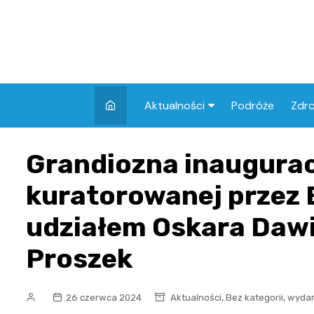
Skip
to
content
Aktualności
Podróże
Zdr
Atrakcje w Elblągu
Szpi
Grandiozna inaugurac
Apt
kuratorowanej przez 
Skl
udziałem Oskara Dawi
Proszek
,
,
26 czerwca 2024
Aktualności
Bez kategorii
wydar