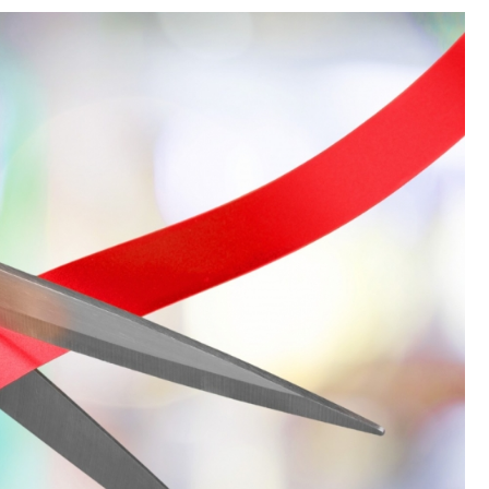
Fryzjer
Poczta
Kino