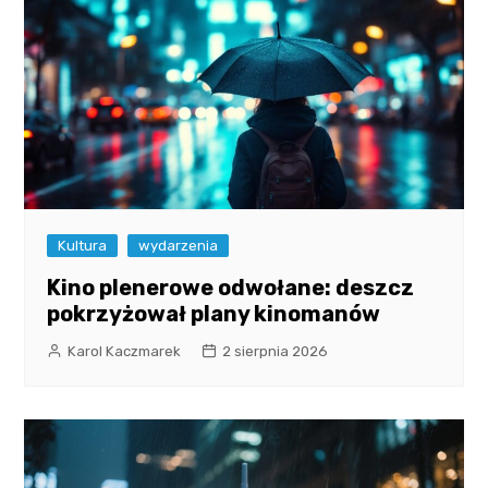
Kultura
wydarzenia
Kino plenerowe odwołane: deszcz
pokrzyżował plany kinomanów
Karol Kaczmarek
2 sierpnia 2026