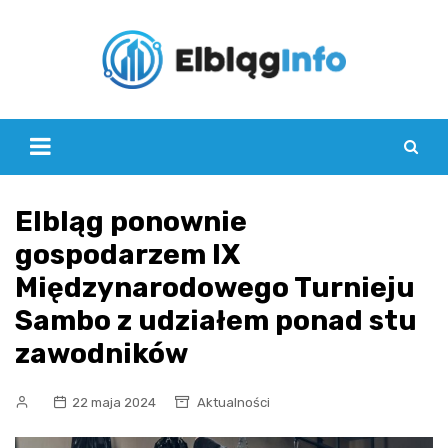
Skip
to
content
Elbląg ponownie
gospodarzem IX
Międzynarodowego Turnieju
Sambo z udziałem ponad stu
zawodników
22 maja 2024
Aktualności