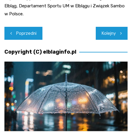
Elbląg, Departament Sportu UM w Elblągu i Związek Sambo
w Polsce.
Nawigacja
Poprzedni
Kolejny
wpisu
Copyright (C) elblaginfo.pl