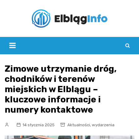
Skip
to
content
Zimowe utrzymanie dróg,
chodników i terenów
miejskich w Elblągu –
kluczowe informacje i
numery kontaktowe
,
14 stycznia 2025
Aktualności
wydarzenia