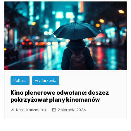
Kultura
wydarzenia
Kino plenerowe odwołane: deszcz
pokrzyżował plany kinomanów
Karol Kaczmarek
2 sierpnia 2026