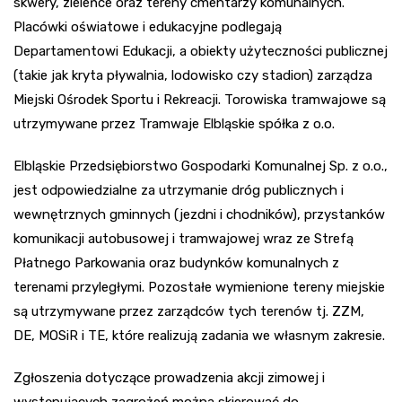
skwery, zieleńce oraz tereny cmentarzy komunalnych.
Placówki oświatowe i edukacyjne podlegają
Departamentowi Edukacji, a obiekty użyteczności publicznej
(takie jak kryta pływalnia, lodowisko czy stadion) zarządza
Miejski Ośrodek Sportu i Rekreacji. Torowiska tramwajowe są
utrzymywane przez Tramwaje Elbląskie spółka z o.o.
Elbląskie Przedsiębiorstwo Gospodarki Komunalnej Sp. z o.o.,
jest odpowiedzialne za utrzymanie dróg publicznych i
wewnętrznych gminnych (jezdni i chodników), przystanków
komunikacji autobusowej i tramwajowej wraz ze Strefą
Płatnego Parkowania oraz budynków komunalnych z
terenami przyległymi. Pozostałe wymienione tereny miejskie
są utrzymywane przez zarządców tych terenów tj. ZZM,
DE, MOSiR i TE, które realizują zadania we własnym zakresie.
Zgłoszenia dotyczące prowadzenia akcji zimowej i
występujących zagrożeń można skierować do