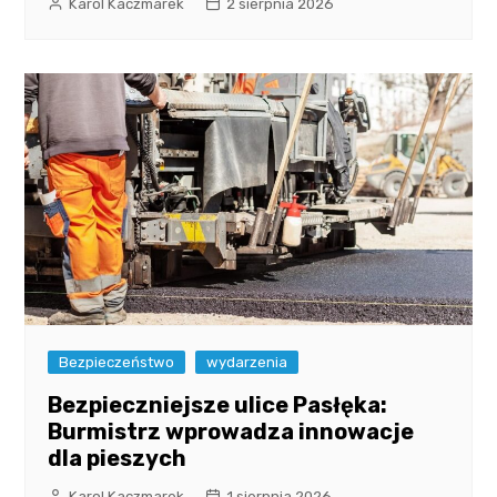
Karol Kaczmarek
2 sierpnia 2026
Bezpieczeństwo
wydarzenia
Bezpieczniejsze ulice Pasłęka:
Burmistrz wprowadza innowacje
dla pieszych
Karol Kaczmarek
1 sierpnia 2026