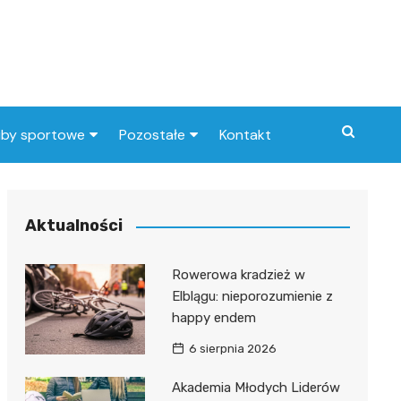
uby sportowe
Pozostałe
Kontakt
nny klub sportowy
Praca Elbląg
ub piłkarski
dlafirm.pracuj.pl
Aktualności
Lista artykułów
Rowerowa kradzież w
Elblągu: nieporozumienie z
happy endem
6 sierpnia 2026
Akademia Młodych Liderów