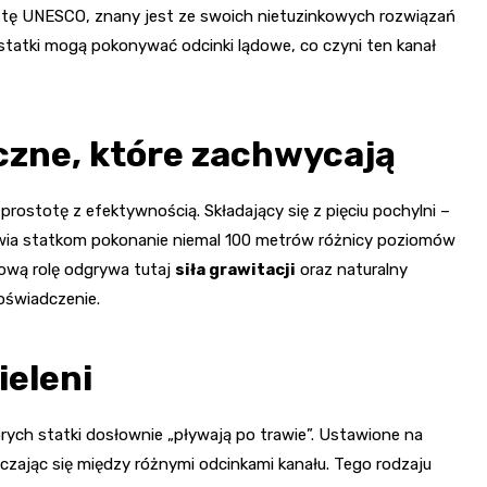
istę UNESCO, znany jest ze swoich nietuzinkowych rozwiązań
statki mogą pokonywać odcinki lądowe, co czyni ten kanał
zne, które zachwycają
y prostotę z efektywnością. Składający się z pięciu pochylni –
żliwia statkom pokonanie niemal 100 metrów różnicy poziomów
zową rolę odgrywa tutaj
siła grawitacji
oraz naturalny
oświadczenie.
ieleni
órych statki dosłownie „pływają po trawie”. Ustawione na
czając się między różnymi odcinkami kanału. Tego rodzaju