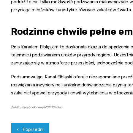
podróż to nie tylko możliwość podziwiania malowniczych wid
przyciąga miłośników turystyki z różnych zakątków świata.
Rodzinne chwile pełne em
Rejs Kanałem Elbląskim to doskonała okazja do spędzenia c
tajemnic i podziwianiem uroków przyrody regionu. Uczestni
zanurzając się w atmosferze przeszłości, jednocześnie pod
Podsumowując, Kanał Elbląski oferuje niezapomniane przeżyc
rozwiązania inżynieryjne i unikalne doświadczenia czynią 
szuka nietypowej przygody i chwili wytchnienia w otoczeni
Źródło: facebook.com/MOSiRElblag
Nawigacja
Poprzedni