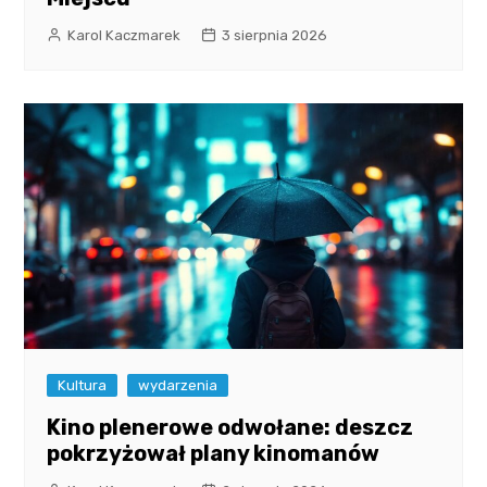
Karol Kaczmarek
3 sierpnia 2026
Kultura
wydarzenia
Kino plenerowe odwołane: deszcz
pokrzyżował plany kinomanów