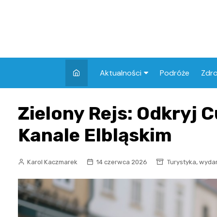
Skip
to
content
Aktualności
Podróże
Zdr
Atrakcje w Elblągu
Szpi
Zielony Rejs: Odkryj C
Apt
Kanale Elbląskim
Skl
,
Karol Kaczmarek
14 czerwca 2026
Turystyka
wydar