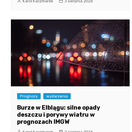
Karol Kaczmarek
3 sierpnia 2026
Prognozy
wydarzenia
Burze w Elblągu: silne opady
deszczu i porywy wiatru w
prognozach IMGW
Karol Kaczmarek
2 sierpnia 2026