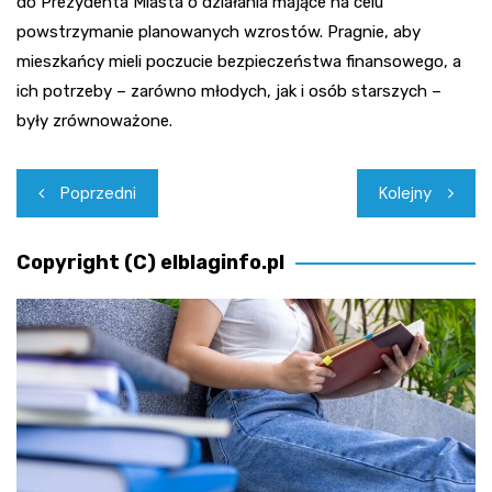
do Prezydenta Miasta o działania mające na celu
powstrzymanie planowanych wzrostów. Pragnie, aby
mieszkańcy mieli poczucie bezpieczeństwa finansowego, a
ich potrzeby – zarówno młodych, jak i osób starszych –
były zrównoważone.
Nawigacja
Poprzedni
Kolejny
wpisu
Copyright (C) elblaginfo.pl