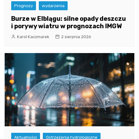
Prognozy
wydarzenia
Burze w Elblągu: silne opady deszczu
i porywy wiatru w prognozach IMGW
Karol Kaczmarek
2 sierpnia 2026
Aktualności
Ostrzeżenia hydrologiczne