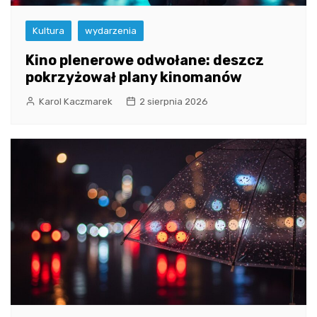
Kultura
wydarzenia
Kino plenerowe odwołane: deszcz
pokrzyżował plany kinomanów
Karol Kaczmarek
2 sierpnia 2026