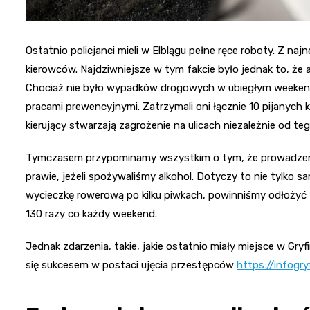
Ostatnio policjanci mieli w Elblągu pełne ręce roboty. Z naj
kierowców. Najdziwniejsze w tym fakcie było jednak to, że 
Chociaż nie było wypadków drogowych w ubiegłym weekendzie
pracami prewencyjnymi. Zatrzymali oni łącznie 10 pijanych 
kierujący stwarzają zagrożenie na ulicach niezależnie od te
Tymczasem przypominamy wszystkim o tym, że prowadzeni
prawie, jeżeli spożywaliśmy alkohol. Dotyczy to nie tylko 
wycieczkę rowerową po kilku piwkach, powinniśmy odłożyć te 
130 razy co każdy weekend.
Jednak zdarzenia, takie, jakie ostatnio miały miejsce w Gryf
się sukcesem w postaci ujęcia przestępców
https://infogry