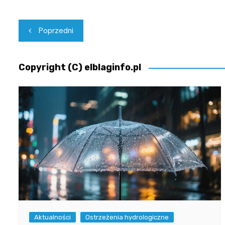
Nawigacja
Poprzedni
wpisu
Copyright (C) elblaginfo.pl
Aktualności
Ostrzeżenia hydrologiczne