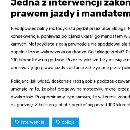
Jedna z interwencji zako
prawem jazdy i mandatem
Nieodpowiedzialny motocyklista pędził przez ulice Elbląga.
konsekwencje, ponieważ policjanci ukarali go mandatem w 
karnych. Motocyklista z całą pewnością nie spodziewał się
popełnił liczne wykroczenia na drodze. Co takiego zrobił? P
100 kilometrów na godzinę. Przez najbliższe trzy miesiące
ponieważ jego prawo jazdy zostanie zatrzymane przez poli
Policjanci jak widać, doskonale radzą sobie podczas czuw
umknęło im to, że pirat drogowy na motocyklu mknął prze
dwukrotnie. Przypominamy tym samym, że w terenie zabud
na godzinę. Z kolei on jechał z prędkością ponad 100 kilom
interwencje
policja