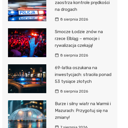
zaostrza kontrole prędkości
na drogach
8 sierpnia 2026
Smocze Łodzie znów na
rzece Elbląg – emocje i
rywalizacja czekają!
8 sierpnia 2026
69-latka oszukana na
inwestycjach: straciła ponad
53 tysiące złotych
8 sierpnia 2026
Burze i silny wiatr na Warmii i
Mazurach: Przygotuj się na
zmiany!
7 sierpnia 2026