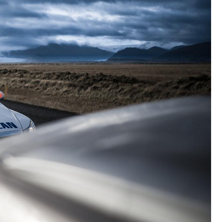
Fryzjer
Poczta
Kino