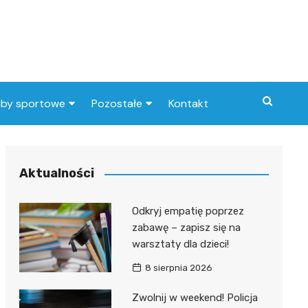
uby sportowe
Pozostałe
Kontakt
nny klub sportowy
Praca Elbląg
ub piłkarski
dlafirm.pracuj.pl
Aktualności
Lista artykułów
Odkryj empatię poprzez
zabawę – zapisz się na
warsztaty dla dzieci!
8 sierpnia 2026
Zwolnij w weekend! Policja