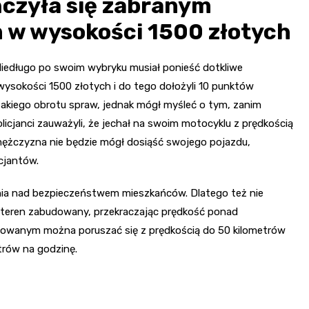
ńczyła się zabranym
 w wysokości 1500 złotych
 Niedługo po swoim wybryku musiał ponieść dotkliwe
wysokości 1500 złotych i do tego dołożyli 10 punktów
 takiego obrotu spraw, jednak mógł myśleć o tym, zanim
olicjanci zauważyli, że jechał na swoim motocyklu z prędkością
 mężczyzna nie będzie mógł dosiąść swojego pojazdu,
cjantów.
ania nad bezpieczeństwem mieszkańców. Dlatego też nie
z teren zabudowany, przekraczając prędkość ponad
owanym można poruszać się z prędkością do 50 kilometrów
etrów na godzinę.