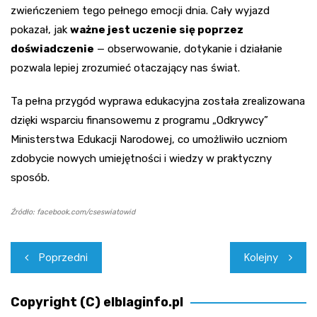
zwieńczeniem tego pełnego emocji dnia. Cały wyjazd
pokazał, jak
ważne jest uczenie się poprzez
doświadczenie
— obserwowanie, dotykanie i działanie
pozwala lepiej zrozumieć otaczający nas świat.
Ta pełna przygód wyprawa edukacyjna została zrealizowana
dzięki wsparciu finansowemu z programu „Odkrywcy”
Ministerstwa Edukacji Narodowej, co umożliwiło uczniom
zdobycie nowych umiejętności i wiedzy w praktyczny
sposób.
Źródło: facebook.com/cseswiatowid
Nawigacja
Poprzedni
Kolejny
wpisu
Copyright (C) elblaginfo.pl