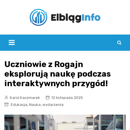
Skip
to
content
Uczniowie z Rogajn
eksplorują naukę podczas
interaktywnych przygód!
Karol Kaczmarek
12 listopada 2025
,
,
Edukacja
Nauka
wydarzenia