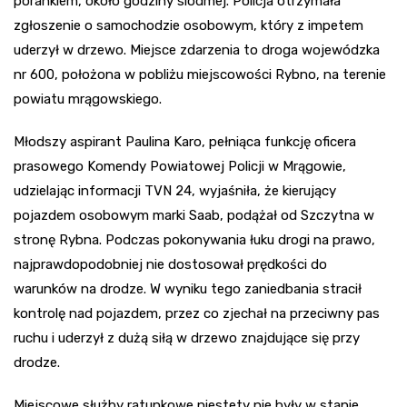
porankiem, około godziny siódmej. Policja otrzymała
zgłoszenie o samochodzie osobowym, który z impetem
uderzył w drzewo. Miejsce zdarzenia to droga wojewódzka
nr 600, położona w pobliżu miejscowości Rybno, na terenie
powiatu mrągowskiego.
Młodszy aspirant Paulina Karo, pełniąca funkcję oficera
prasowego Komendy Powiatowej Policji w Mrągowie,
udzielając informacji TVN 24, wyjaśniła, że kierujący
pojazdem osobowym marki Saab, podążał od Szczytna w
stronę Rybna. Podczas pokonywania łuku drogi na prawo,
najprawdopodobniej nie dostosował prędkości do
warunków na drodze. W wyniku tego zaniedbania stracił
kontrolę nad pojazdem, przez co zjechał na przeciwny pas
ruchu i uderzył z dużą siłą w drzewo znajdujące się przy
drodze.
Miejscowe służby ratunkowe niestety nie były w stanie