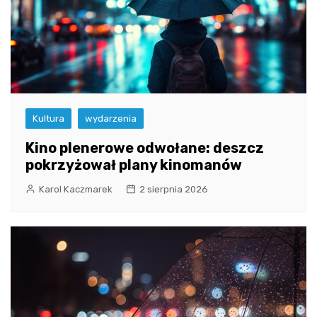
Kultura
wydarzenia
Kino plenerowe odwołane: deszcz
pokrzyżował plany kinomanów
Karol Kaczmarek
2 sierpnia 2026