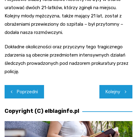
uratować dwóch 21-latków, którzy zginęli na miejscu.
Kolejny młody mężczyzna, także mający 21 lat, został z
obrażeniami przewieziony do szpitala – był przytomny –
dodała nasza rozmówczyni.
Dokładne okoliczności oraz przyczyny tego tragicznego
zdarzenia są obecnie przedmiotem intensywnych działań
śledczych prowadzonych pod nadzorem prokuratury przez
policję.
Nawigacja
Poprzedni
Kolejny
wpisu
Copyright (C) elblaginfo.pl