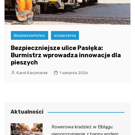
Bezpieczeństwo
wydarzenia
Bezpieczniejsze ulice Pasłęka:
Burmistrz wprowadza innowacje dla
pieszych
Karol Kaczmarek
1 sierpnia 2026
Aktualności
Rowerowa kradzież w Elblągu:
nieporozumienie z happy endem