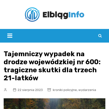
Skip
to
content
Tajemniczy wypadek na
drodze wojewódzkiej nr 600:
tragiczne skutki dla trzech
21-latków
,
22 sierpnia 2023
kroniki policyjne
wydarzenia