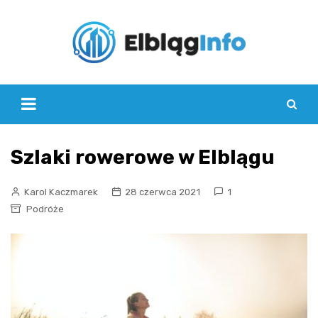
Skip
to
content
Szlaki rowerowe w Elblągu
Karol Kaczmarek
28 czerwca 2021
1
Podróże