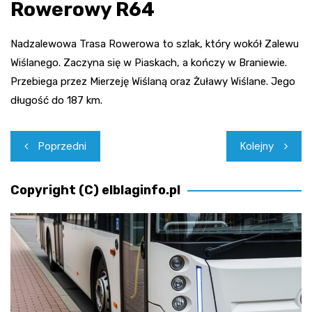
Rowerowy R64
Nadzalewowa Trasa Rowerowa to szlak, który wokół Zalewu
Wiślanego. Zaczyna się w Piaskach, a kończy w Braniewie.
Przebiega przez Mierzeję Wiślaną oraz Żuławy Wiślane. Jego
długość do 187 km.
Nawigacja
Poprzedni
Kolejny
wpisu
Copyright (C) elblaginfo.pl