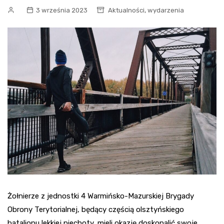
,
3 września 2023
Aktualności
wydarzenia
Żołnierze z jednostki 4 Warmińsko-Mazurskiej Brygady
Obrony Terytorialnej, będący częścią olsztyńskiego
batalionu lekkiej piechoty, mieli okazję doskonalić swoje