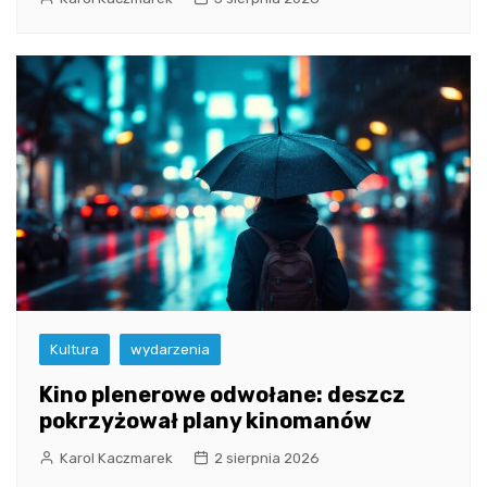
Kultura
wydarzenia
Kino plenerowe odwołane: deszcz
pokrzyżował plany kinomanów
Karol Kaczmarek
2 sierpnia 2026