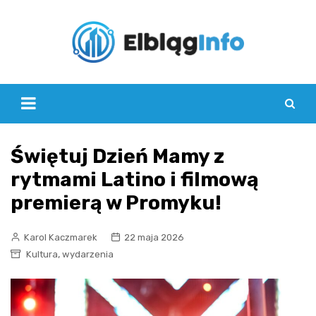
Skip
to
content
Świętuj Dzień Mamy z
rytmami Latino i filmową
premierą w Promyku!
Karol Kaczmarek
22 maja 2026
,
Kultura
wydarzenia