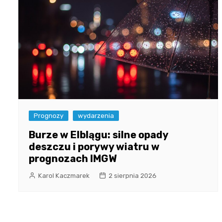
Prognozy
wydarzenia
Burze w Elblągu: silne opady
deszczu i porywy wiatru w
prognozach IMGW
Karol Kaczmarek
2 sierpnia 2026