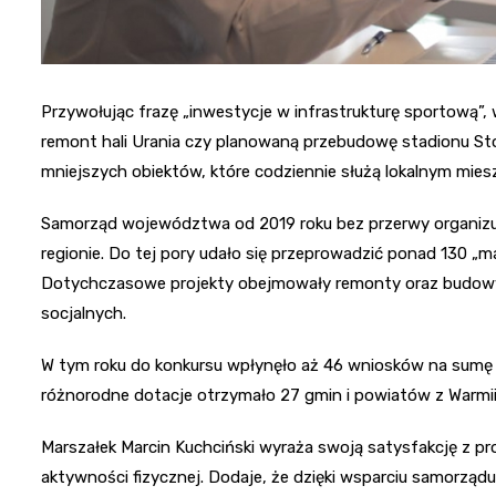
Przywołując frazę „inwestycje w infrastrukturę sportową”, 
remont hali Urania czy planowaną przebudowę stadionu Stom
mniejszych obiektów, które codziennie służą lokalnym mie
Samorząd województwa od 2019 roku bez przerwy organizuj
regionie. Do tej pory udało się przeprowadzić ponad 130 „m
Dotychczasowe projekty obejmowały remonty oraz budowy b
socjalnych.
W tym roku do konkursu wpłynęło aż 46 wniosków na sumę 
różnorodne dotacje otrzymało 27 gmin i powiatów z Warmii i
Marszałek Marcin Kuchciński wyraża swoją satysfakcję z pr
aktywności fizycznej. Dodaje, że dzięki wsparciu samorząd