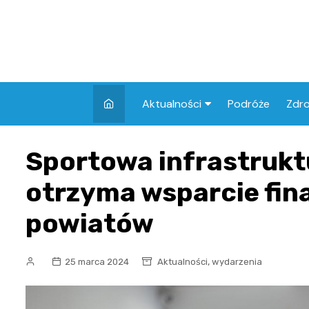
Skip
to
content
Aktualności
Podróże
Zdr
Atrakcje w Elblągu
Szpi
Sportowa infrastrukt
Apt
otrzyma wsparcie fina
Skl
powiatów
,
25 marca 2024
Aktualności
wydarzenia