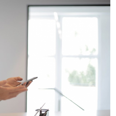
Fryzjer
Poczta
Kino