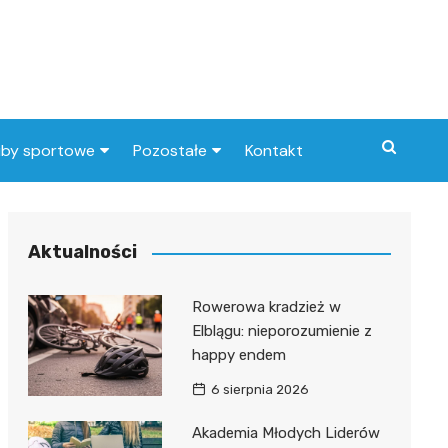
uby sportowe
Pozostałe
Kontakt
nny klub sportowy
Praca Elbląg
ub piłkarski
dlafirm.pracuj.pl
Aktualności
Lista artykułów
Rowerowa kradzież w
Elblągu: nieporozumienie z
happy endem
6 sierpnia 2026
Akademia Młodych Liderów