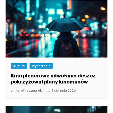
Kultura
wydarzenia
Kino plenerowe odwołane: deszcz
pokrzyżował plany kinomanów
Karol Kaczmarek
2 sierpnia 2026