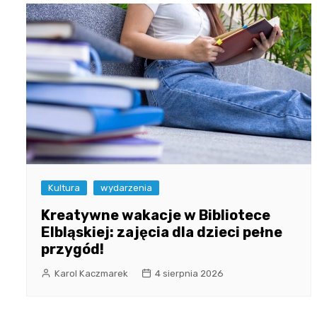
Kultura
wydarzenia
Kreatywne wakacje w Bibliotece
Elbląskiej: zajęcia dla dzieci pełne
przygód!
Karol Kaczmarek
4 sierpnia 2026