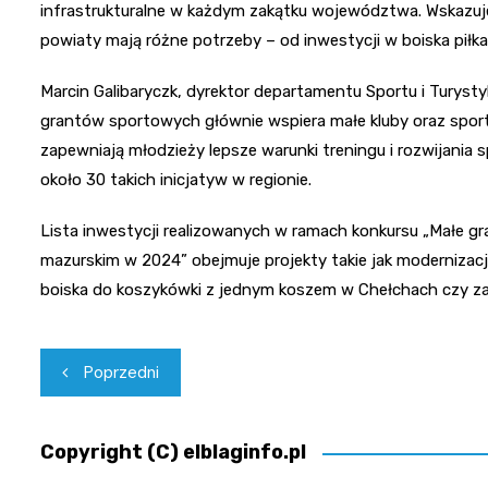
infrastrukturalne w każdym zakątku województwa. Wskazuje
powiaty mają różne potrzeby – od inwestycji w boiska piłkar
Marcin Galibaryczk, dyrektor departamentu Sportu i Turyst
grantów sportowych głównie wspiera małe kluby oraz sport
zapewniają młodzieży lepsze warunki treningu i rozwijani
około 30 takich inicjatyw w regionie.
Lista inwestycji realizowanych w ramach konkursu „Małe g
mazurskim w 2024” obejmuje projekty takie jak modernizacj
boiska do koszykówki z jednym koszem w Chełchach czy zak
Nawigacja
Poprzedni
wpisu
Copyright (C) elblaginfo.pl