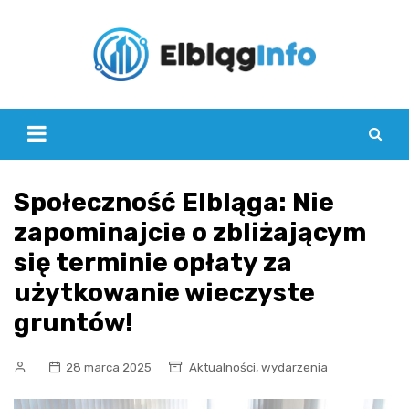
Skip
to
content
Społeczność Elbląga: Nie
zapominajcie o zbliżającym
się terminie opłaty za
użytkowanie wieczyste
gruntów!
,
28 marca 2025
Aktualności
wydarzenia