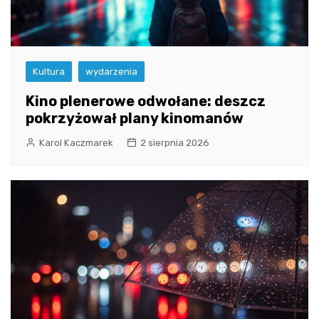
Kultura
wydarzenia
Kino plenerowe odwołane: deszcz
pokrzyżował plany kinomanów
Karol Kaczmarek
2 sierpnia 2026