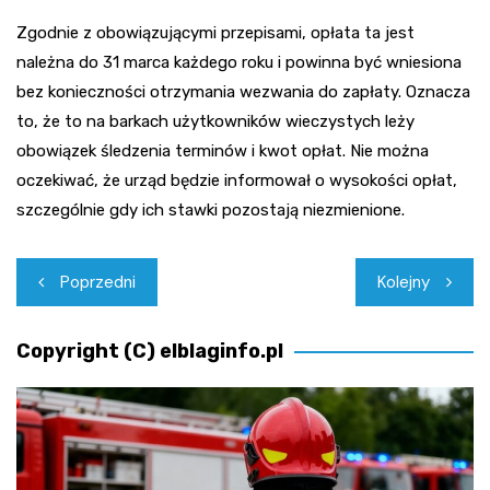
Zgodnie z obowiązującymi przepisami, opłata ta jest
należna do 31 marca każdego roku i powinna być wniesiona
bez konieczności otrzymania wezwania do zapłaty. Oznacza
to, że to na barkach użytkowników wieczystych leży
obowiązek śledzenia terminów i kwot opłat. Nie można
oczekiwać, że urząd będzie informował o wysokości opłat,
szczególnie gdy ich stawki pozostają niezmienione.
Nawigacja
Poprzedni
Kolejny
wpisu
Copyright (C) elblaginfo.pl