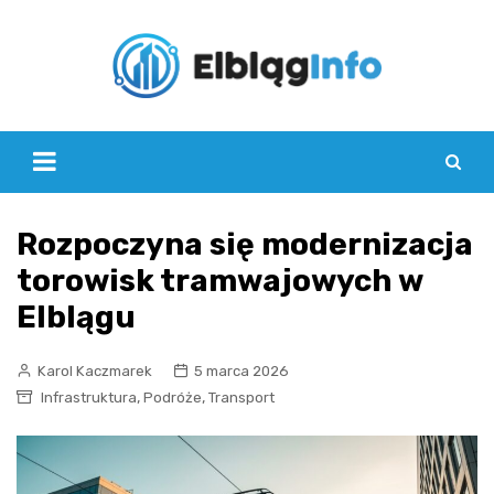
Skip
to
content
Rozpoczyna się modernizacja
torowisk tramwajowych w
Elblągu
Karol Kaczmarek
5 marca 2026
,
,
Infrastruktura
Podróże
Transport