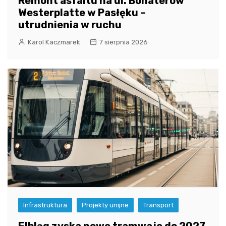
Remont asfaltu na ul. Bohaterów
Westerplatte w Pasłęku –
utrudnienia w ruchu
Karol Kaczmarek
7 sierpnia 2026
Infrastruktura
Projekty unijne
Transport