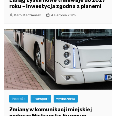
Elbląg zyska nowe tramwaje do 2027
roku – inwestycja zgodna z planem!
Karol Kaczmarek
4 sierpnia 2026
Podróże
Transport
wydarzenia
Zmiany w komunikacji miejskiej
podczas Mistrzostw Europy w