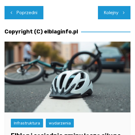
Nawigacja
Poprzedni
Kolejny
wpisu
Copyright (C) elblaginfo.pl
Infrastruktura
wydarzenia