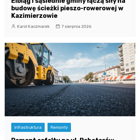
Elbląg i sąsiednie gminy łączą siły na
budowę ścieżki pieszo-rowerowej w
Kazimierzowie
Karol Kaczmarek
7 sierpnia 2026
Infrastruktura
Remonty