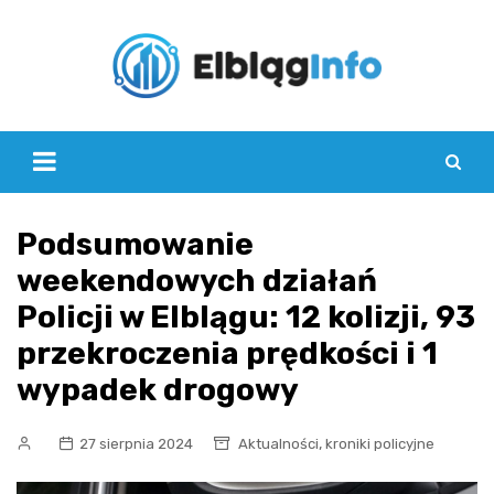
Skip
to
content
Podsumowanie
weekendowych działań
Policji w Elblągu: 12 kolizji, 93
przekroczenia prędkości i 1
wypadek drogowy
,
27 sierpnia 2024
Aktualności
kroniki policyjne