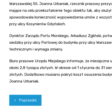
Warszawskiej 55. Joanna Urbaniak, rzecznik prasowy prezyde
mające na celu przekształcenie tego obiektu tak, aby służy
spowodowała konieczność wypowiedzenia umów z wszystkimi
przy ulicy Kosynierów Gdyńskich.
Dyrektor Zarządu Portu Morskiego, Arkadiusz Zgliński, pot
siedziby przy ulicy Portowej do budynku przy ulicy Warszaws
technicznym i wymaga zmiany.
Biuro prasowe Urzędu Miejskiego informuje, że miesięczne 
około 2,8 tysiąca złotych. W okresie od 1 stycznia do 31 si
złotych. Dodatkowo musiano pokryć koszt osuszenia budynk
Joanna Urbaniak.
Nawigacja
Poprzedni
wpisu