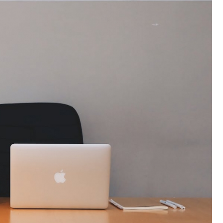
Fryzjer
Poczta
Kino