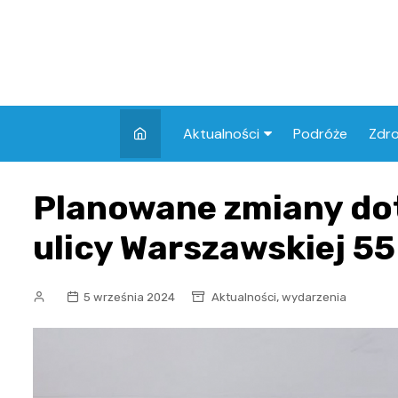
Skip
to
content
Aktualności
Podróże
Zdr
Atrakcje w Elblągu
Szpi
Planowane zmiany do
Apt
ulicy Warszawskiej 55
Skl
,
5 września 2024
Aktualności
wydarzenia