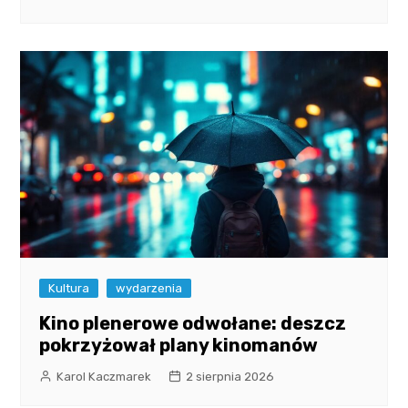
Kultura
wydarzenia
Kino plenerowe odwołane: deszcz
pokrzyżował plany kinomanów
Karol Kaczmarek
2 sierpnia 2026