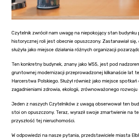
Czytelnik zwrócił nam uwagę na niepokojący stan budynku p
historycznej roli jest obecnie opuszczony. Zastanawiał się,
służyła jako miejsce działania różnych organizacji pozarzą
Ten konkretny budynek, znany jako W55, jest pod nadzore
gruntownej modernizacji przeprowadzonej kilkanaście lat tem
Harcerstwa Polskiego. Służył również jako miejsce spotkań 
zagadnieniami zdrowia, ekologii, zrównoważonego rozwoju 
Jeden z naszych Czytelników z uwagą obserwował ten budy
stoi on opuszczony. Teraz, wyraził swoje zmartwienie na te
przyszłość tej nieruchomości.
W odpowiedzi na nasze pytania, przedstawiciele miasta Elbl