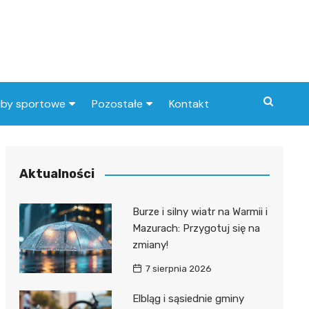
uby sportowe
Pozostałe
Kontakt
nny klub sportowy
Praca Elbląg
ub piłkarski
dlafirm.pracuj.pl
Aktualności
Lista artykułów
Burze i silny wiatr na Warmii i
Mazurach: Przygotuj się na
zmiany!
7 sierpnia 2026
Elbląg i sąsiednie gminy