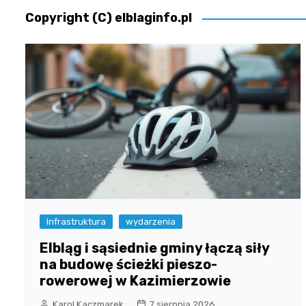
Copyright (C) elblaginfo.pl
Infrastruktura
wydarzenia
Elbląg i sąsiednie gminy łączą siły
na budowę ścieżki pieszo-
rowerowej w Kazimierzowie
Karol Kaczmarek
7 sierpnia 2026