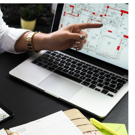
Fryzjer
Poczta
Kino