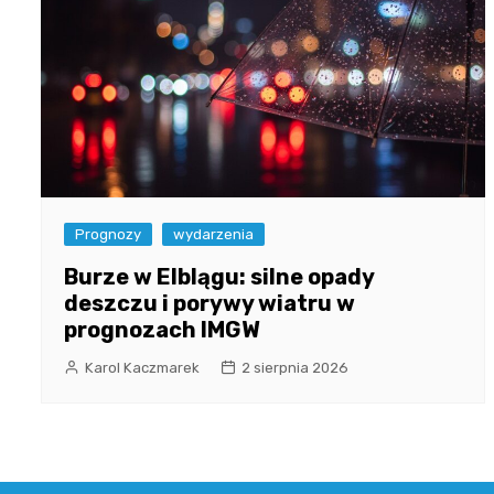
Prognozy
wydarzenia
Burze w Elblągu: silne opady
deszczu i porywy wiatru w
prognozach IMGW
Karol Kaczmarek
2 sierpnia 2026