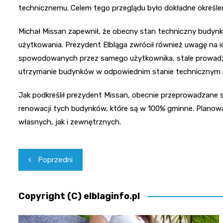
technicznemu. Celem tego przeglądu było dokładne określe
Michał Missan zapewnił, że obecny stan techniczny budynkó
użytkowania. Prezydent Elbląga zwrócił również uwagę na 
spowodowanych przez samego użytkownika, stale prowadzo
utrzymanie budynków w odpowiednim stanie technicznym i
Jak podkreślił prezydent Missan, obecnie przeprowadzane 
renowacji tych budynków, które są w 100% gminne. Plano
własnych, jak i zewnętrznych.
Nawigacja
Poprzedni
wpisu
Copyright (C) elblaginfo.pl