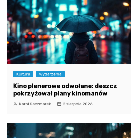
Kultura
wydarzenia
Kino plenerowe odwołane: deszcz
pokrzyżował plany kinomanów
Karol Kaczmarek
2 sierpnia 2026