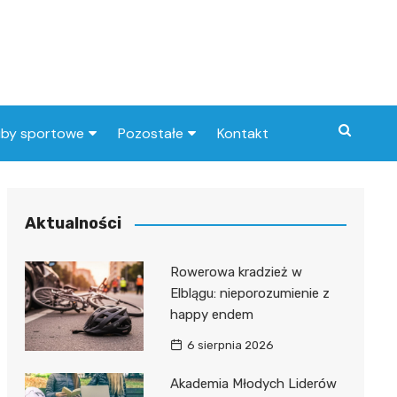
uby sportowe
Pozostałe
Kontakt
nny klub sportowy
Praca Elbląg
ub piłkarski
dlafirm.pracuj.pl
Aktualności
Lista artykułów
Rowerowa kradzież w
Elblągu: nieporozumienie z
happy endem
6 sierpnia 2026
Akademia Młodych Liderów