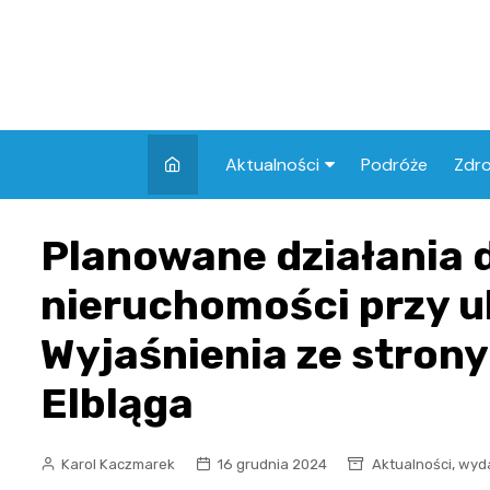
Skip
to
content
Aktualności
Podróże
Zdr
Atrakcje w Elblągu
Szpi
Planowane działania 
Apt
nieruchomości przy ul
Skl
Wyjaśnienia ze stron
Elbląga
,
Karol Kaczmarek
16 grudnia 2024
Aktualności
wyd