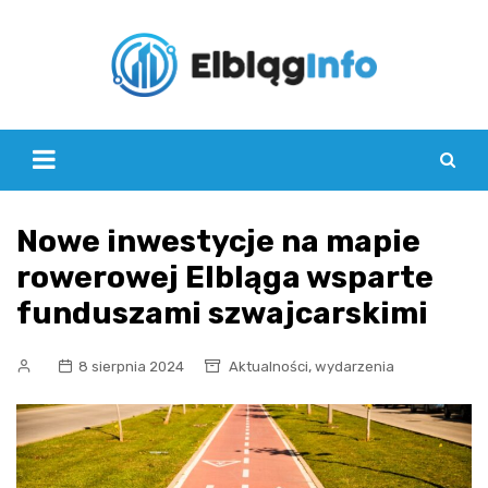
Skip
to
content
Nowe inwestycje na mapie
rowerowej Elbląga wsparte
funduszami szwajcarskimi
,
8 sierpnia 2024
Aktualności
wydarzenia