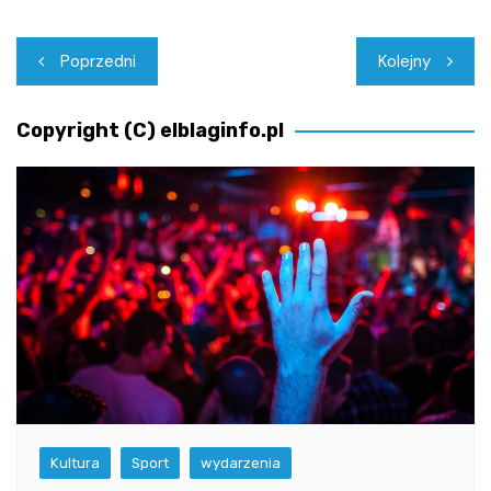
Nawigacja
Poprzedni
Kolejny
wpisu
Copyright (C) elblaginfo.pl
Kultura
Sport
wydarzenia