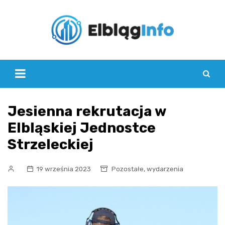
Skip
to
content
Jesienna rekrutacja w
Elbląskiej Jednostce
Strzeleckiej
,
19 września 2023
Pozostałe
wydarzenia