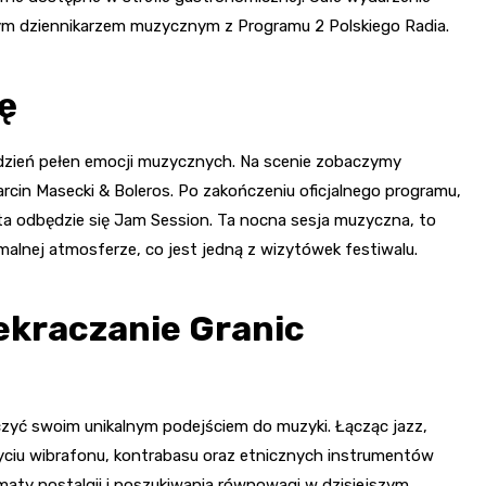
ym dziennikarzem muzycznym z Programu 2 Polskiego Radia.
ę
 dzień pełen emocji muzycznych. Na scenie zobaczymy
arcin Masecki & Boleros. Po zakończeniu oficjalnego programu,
ta odbędzie się Jam Session. Ta nocna sesja muzyczna, to
alnej atmosferze, co jest jedną z wizytówek festiwalu.
ekraczanie Granic
oczyć swoim unikalnym podejściem do muzyki. Łącząc jazz,
życiu wibrafonu, kontrabasu oraz etnicznych instrumentów
maty nostalgii i poszukiwania równowagi w dzisiejszym