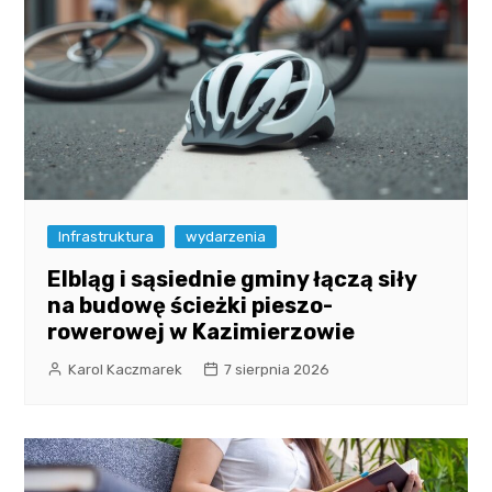
Infrastruktura
wydarzenia
Elbląg i sąsiednie gminy łączą siły
na budowę ścieżki pieszo-
rowerowej w Kazimierzowie
Karol Kaczmarek
7 sierpnia 2026