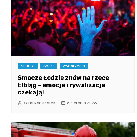
Kultura
Sport
wydarzenia
Smocze Łodzie znów na rzece
Elbląg – emocje i rywalizacja
czekają!
Karol Kaczmarek
8 sierpnia 2026