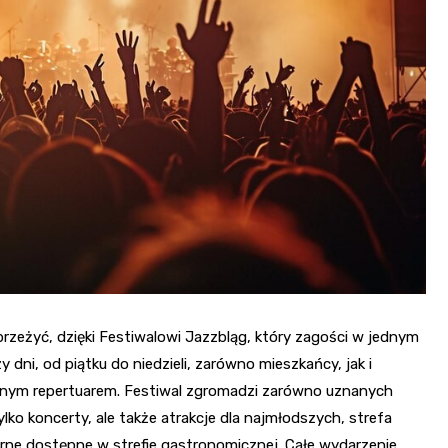
Fryzjer
Poczta
Kino
rzeżyć, dzięki Festiwalowi Jazzbląg, który zagości w jednym
y dni, od piątku do niedzieli, zarówno mieszkańcy, jak i
rodnym repertuarem. Festiwal zgromadzi zarówno uznanych
tylko koncerty, ale także atrakcje dla najmłodszych, strefa
narne dostępne w strefie gastronomicznej. Całe wydarzenie