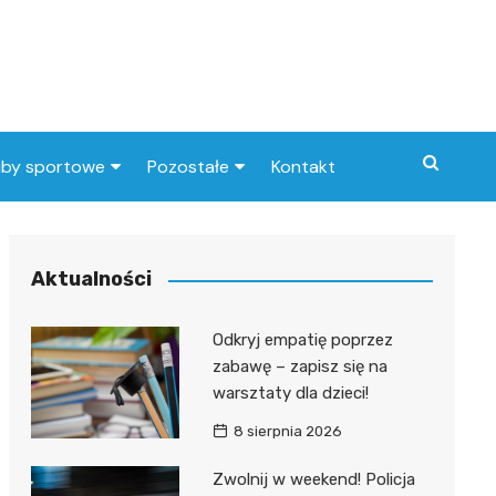
uby sportowe
Pozostałe
Kontakt
nny klub sportowy
Praca Elbląg
ub piłkarski
dlafirm.pracuj.pl
Aktualności
Lista artykułów
Odkryj empatię poprzez
zabawę – zapisz się na
warsztaty dla dzieci!
8 sierpnia 2026
Zwolnij w weekend! Policja