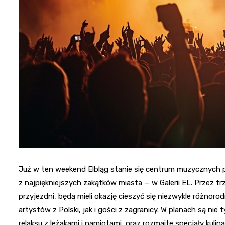
Już w ten weekend Elbląg stanie się centrum muzycznych p
z najpiękniejszych zakątków miasta — w Galerii EL. Przez trz
przyjezdni, będą mieli okazję cieszyć się niezwykle różno
artystów z Polski, jak i gości z zagranicy. W planach są nie 
relaksu z leżakami i namiotami, oraz rozmaite specjały kuli