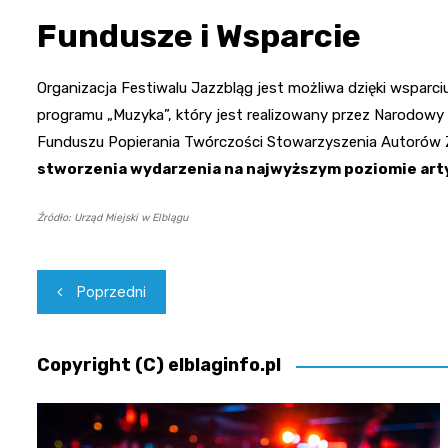
Fundusze i Wsparcie
Organizacja Festiwalu Jazzbląg jest możliwa dzięki wsparc
programu „Muzyka”, który jest realizowany przez Narodowy
Funduszu Popierania Twórczości Stowarzyszenia Autorów 
stworzenia wydarzenia na najwyższym poziomie ar
Źródło: Urząd Miejski w Elblągu
Nawigacja
Poprzedni
wpisu
Copyright (C) elblaginfo.pl