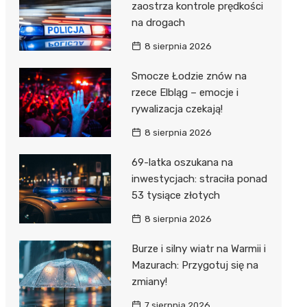
zaostrza kontrole prędkości
na drogach
8 sierpnia 2026
Smocze Łodzie znów na
rzece Elbląg – emocje i
rywalizacja czekają!
8 sierpnia 2026
69-latka oszukana na
inwestycjach: straciła ponad
53 tysiące złotych
8 sierpnia 2026
Burze i silny wiatr na Warmii i
Mazurach: Przygotuj się na
zmiany!
7 sierpnia 2026