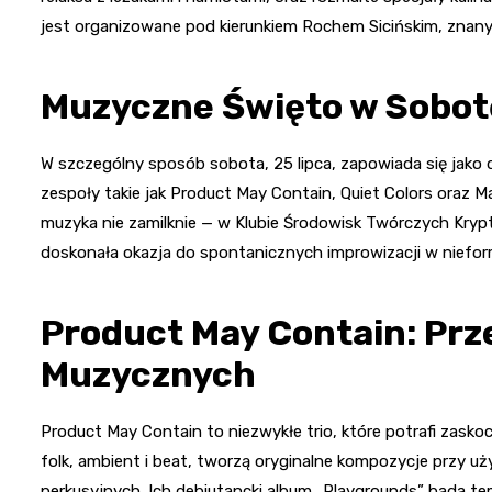
jest organizowane pod kierunkiem Rochem Sicińskim, znan
Muzyczne Święto w Sobot
W szczególny sposób sobota, 25 lipca, zapowiada się jako
zespoły takie jak Product May Contain, Quiet Colors oraz M
muzyka nie zamilknie — w Klubie Środowisk Twórczych Kryp
doskonała okazja do spontanicznych improwizacji w nieform
Product May Contain: Prz
Muzycznych
Product May Contain to niezwykłe trio, które potrafi zask
folk, ambient i beat, tworzą oryginalne kompozycje przy u
perkusyjnych. Ich debiutancki album „Playgrounds” bada te