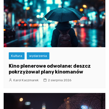
Kultura
wydarzenia
Kino plenerowe odwołane: deszcz
pokrzyżował plany kinomanów
Karol Kaczmarek
2 sierpnia 2026