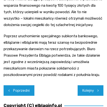
wsparcia finansowego na kwotę 100 tysięcy złotych dla
tych, którzy ucierpieli w wyniku powodzi. Ale to nie
wszystko – lokalni mieszkańcy również otrzymali możliwość
dołożenia swojej cegiełki do tej szlachetnej inicjatywy.
Poprzez uruchomienie specjalnego subkonta bankowego,
elblążanie i elblążanki mają teraz szansę na bezpośrednie
przekazywanie darowizn na rzecz potrzebujących. Biuro
Prasowe Prezydenta Elbląga potwierdza, że takie działanie
jest zgodne z wcześniejszą zapowiedzią i umożliwia
mieszkańcom miasta pokazanie solidarności z
poszkodowanymi przez powódź rodakami z południa kraju.
Nawigacja
Poprzedni
Kolejny
wpisu
Copyright (C) elblaginfo.pl