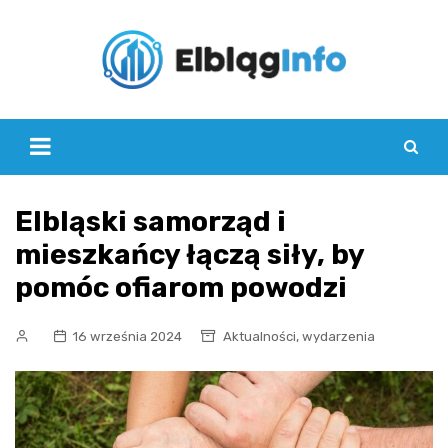
Skip
to
content
Elbląski samorząd i
mieszkańcy łączą siły, by
pomóc ofiarom powodzi
,
16 września 2024
Aktualności
wydarzenia