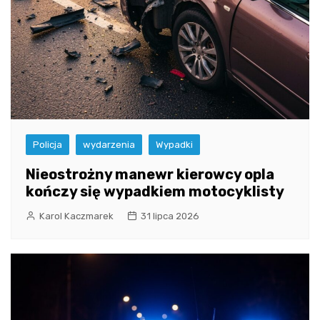
Policja
wydarzenia
Wypadki
Nieostrożny manewr kierowcy opla
kończy się wypadkiem motocyklisty
Karol Kaczmarek
31 lipca 2026