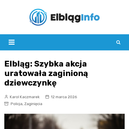
Skip
to
content
Elbląg: Szybka akcja
uratowała zaginioną
dziewczynkę
Karol Kaczmarek
12 marca 2026
,
Policja
Zaginięcia