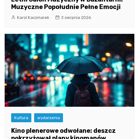
Muzyczne Popołudnie Pełne Emocji
Karol Kaczmarek
3 sierpnia 2026
Kultura
wydarzenia
Kino plenerowe odwołane: deszcz
pokrzyżował plany kinomanów