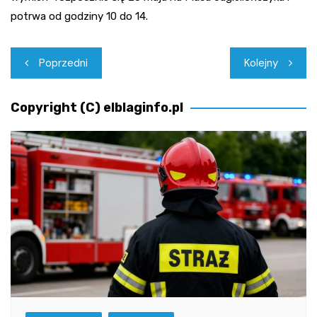
potrwa od godziny 10 do 14.
Nawigacja
Poprzedni
Kolejny
wpisu
Copyright (C) elblaginfo.pl