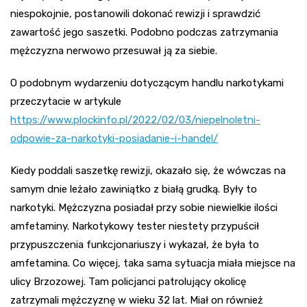
niespokojnie, postanowili dokonać rewizji i sprawdzić
zawartość jego saszetki. Podobno podczas zatrzymania
mężczyzna nerwowo przesuwał ją za siebie.
O podobnym wydarzeniu dotyczącym handlu narkotykami
przeczytacie w artykule
https://www.plockinfo.pl/2022/02/03/niepelnoletni-
odpowie-za-narkotyki-posiadanie-i-handel/
Kiedy poddali saszetkę rewizji, okazało się, że wówczas na
samym dnie leżało zawiniątko z białą grudką. Były to
narkotyki. Mężczyzna posiadał przy sobie niewielkie ilości
amfetaminy. Narkotykowy tester niestety przypuścił
przypuszczenia funkcjonariuszy i wykazał, że była to
amfetamina. Co więcej, taka sama sytuacja miała miejsce na
ulicy Brzozowej. Tam policjanci patrolujący okolicę
zatrzymali mężczyznę w wieku 32 lat. Miał on również