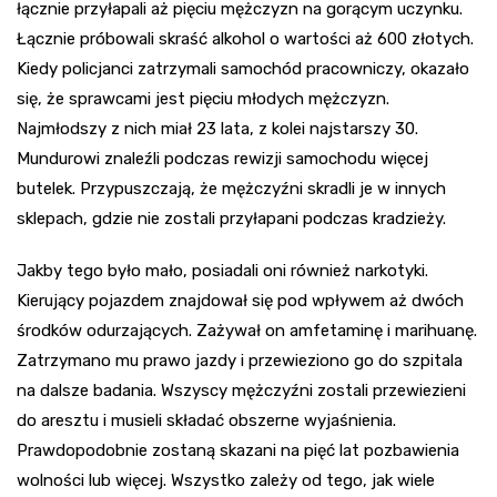
łącznie przyłapali aż pięciu mężczyzn na gorącym uczynku.
Łącznie próbowali skraść alkohol o wartości aż 600 złotych.
Kiedy policjanci zatrzymali samochód pracowniczy, okazało
się, że sprawcami jest pięciu młodych mężczyzn.
Najmłodszy z nich miał 23 lata, z kolei najstarszy 30.
Mundurowi znaleźli podczas rewizji samochodu więcej
butelek. Przypuszczają, że mężczyźni skradli je w innych
sklepach, gdzie nie zostali przyłapani podczas kradzieży.
Jakby tego było mało, posiadali oni również narkotyki.
Kierujący pojazdem znajdował się pod wpływem aż dwóch
środków odurzających. Zażywał on amfetaminę i marihuanę.
Zatrzymano mu prawo jazdy i przewieziono go do szpitala
na dalsze badania. Wszyscy mężczyźni zostali przewiezieni
do aresztu i musieli składać obszerne wyjaśnienia.
Prawdopodobnie zostaną skazani na pięć lat pozbawienia
wolności lub więcej. Wszystko zależy od tego, jak wiele