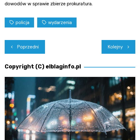
dowodów w sprawie zbierze prokuratura.
policja
wydarzenia
Nawigacja
Poprzedni
Kolejny
wpisu
Copyright (C) elblaginfo.pl