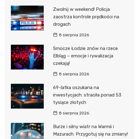
Zwolnij w weekend! Policja
zaostrza kontrole prędkości na
drogach
8 sierpnia 2026
Smocze Łodzie znów na rzece
Elbląg – emocje i rywalizacja
czekają!
8 sierpnia 2026
69-latka oszukana na
inwestycjach: straciła ponad 53
tysiące złotych
8 sierpnia 2026
Burze i silny wiatr na Warmii i
Mazurach: Przygotuj się na zmiany!