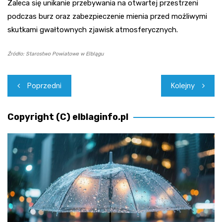
Zaleca się unikanie przebywania na otwartej przestrzeni
podczas burz oraz zabezpieczenie mienia przed możliwymi
skutkami gwałtownych zjawisk atmosferycznych.
Źródło: Starostwo Powiatowe w Elblągu
Nawigacja
Poprzedni
Kolejny
wpisu
Copyright (C) elblaginfo.pl