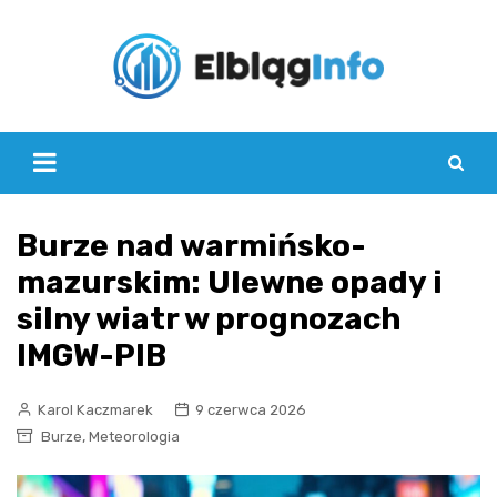
Skip
to
content
Burze nad warmińsko-
mazurskim: Ulewne opady i
silny wiatr w prognozach
IMGW-PIB
Karol Kaczmarek
9 czerwca 2026
,
Burze
Meteorologia