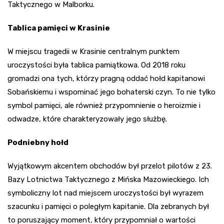
Taktycznego w Malborku.
Tablica pamięci w Krasinie
W miejscu tragedii w Krasinie centralnym punktem
uroczystości była tablica pamiątkowa. Od 2018 roku
gromadzi ona tych, którzy pragną oddać hołd kapitanowi
Sobańskiemu i wspominać jego bohaterski czyn. To nie tylko
symbol pamięci, ale również przypomnienie o heroizmie i
odwadze, które charakteryzowały jego służbę.
Podniebny hołd
Wyjątkowym akcentem obchodów był przelot pilotów z 23.
Bazy Lotnictwa Taktycznego z Mińska Mazowieckiego. Ich
symboliczny lot nad miejscem uroczystości był wyrazem
szacunku i pamięci o poległym kapitanie. Dla zebranych był
to poruszający moment, który przypomniał o wartości