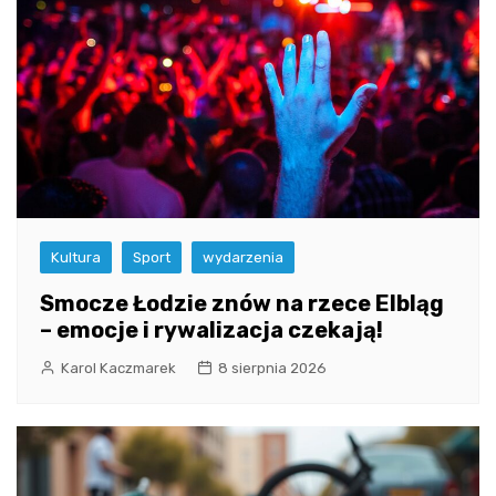
Kultura
Sport
wydarzenia
Smocze Łodzie znów na rzece Elbląg
– emocje i rywalizacja czekają!
Karol Kaczmarek
8 sierpnia 2026