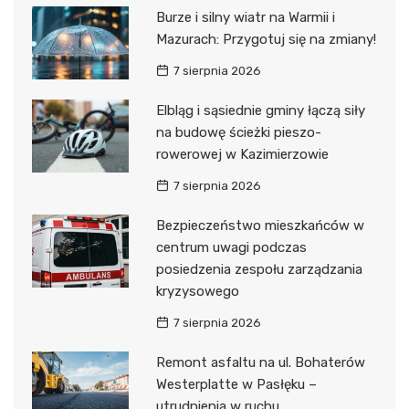
Burze i silny wiatr na Warmii i
Mazurach: Przygotuj się na zmiany!
7 sierpnia 2026
Elbląg i sąsiednie gminy łączą siły
na budowę ścieżki pieszo-
rowerowej w Kazimierzowie
7 sierpnia 2026
Bezpieczeństwo mieszkańców w
centrum uwagi podczas
posiedzenia zespołu zarządzania
kryzysowego
7 sierpnia 2026
Remont asfaltu na ul. Bohaterów
Westerplatte w Pasłęku –
utrudnienia w ruchu