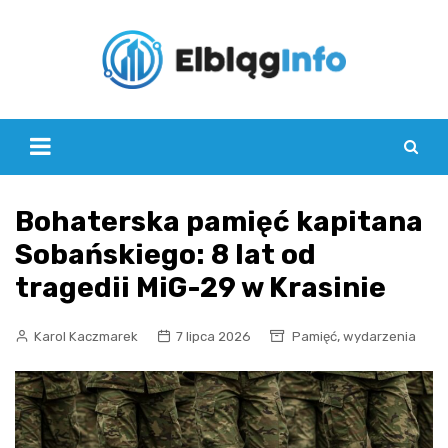
Skip
to
content
Bohaterska pamięć kapitana
Sobańskiego: 8 lat od
tragedii MiG-29 w Krasinie
,
Karol Kaczmarek
7 lipca 2026
Pamięć
wydarzenia