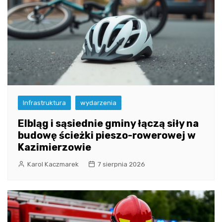
Infrastruktura
wydarzenia
Elbląg i sąsiednie gminy łączą siły na
budowę ścieżki pieszo-rowerowej w
Kazimierzowie
Karol Kaczmarek
7 sierpnia 2026