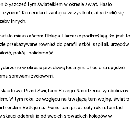
 błyszczeć tym światełkiem w okresie świąt. Hasło
 czynem”. Komendant zachęca wszystkich, aby dzielić się
zeby innych.
ostało mieszkańcom Elbląga. Harcerze podkreślają, że jest to
zie przekazywane również do parafii, szkół, szpitali, urzędów
ość, pokój i solidarność.
wydarzenie w okresie przedświątecznym. Chce ona spędzić
eloma sprawami życiowymi.
 i skautową. Przed Świętami Bożego Narodzenia symboliczny
jem. W tym roku, ze względu na trwającą tam wojnę, światło
artnerskim Betlejemu. Płonie tam przez cały rok i stamtąd
cy skauci odebrali je od swoich słowackich kolegów w