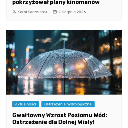
pokrzyżował plany kinomanów
Karol Kaczmarek
2 sierpnia 2026
Aktualności
Ostrzeżenia hydrologiczne
Gwałtowny Wzrost Poziomu Wód:
Ostrzeżenie dla Dolnej Wisły!