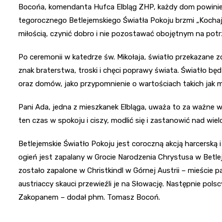
Bocońa, komendanta Hufca Elbląg ZHP, każdy dom powinien
tegorocznego Betlejemskiego Światła Pokoju brzmi „Kochaj
miłością, czynić dobro i nie pozostawać obojętnym na potr
Po ceremonii w katedrze św. Mikołaja, światło przekazane z
znak braterstwa, troski i chęci poprawy świata. Światło będ
oraz domów, jako przypomnienie o wartościach takich jak mił
Pani Ada, jedna z mieszkanek Elbląga, uważa to za ważne 
ten czas w spokoju i ciszy, modlić się i zastanowić nad wi
Betlejemskie Światło Pokoju jest coroczną akcją harcerską
ogień jest zapalany w Grocie Narodzenia Chrystusa w Betle
zostało zapalone w Christkindl w Górnej Austrii – mieście p
austriaccy skauci przewieźli je na Słowację. Następnie pols
Zakopanem – dodał phm. Tomasz Bocoń.