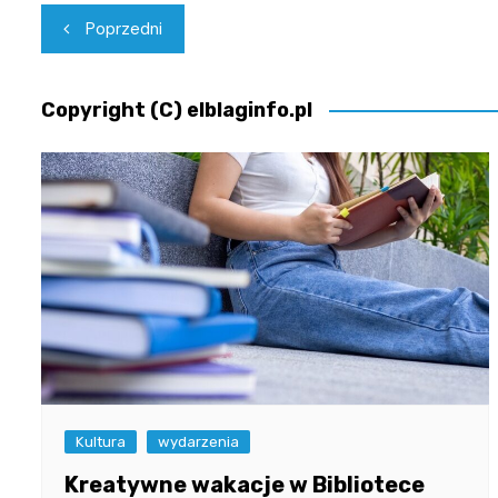
Nawigacja
Poprzedni
wpisu
Copyright (C) elblaginfo.pl
Kultura
wydarzenia
Kreatywne wakacje w Bibliotece