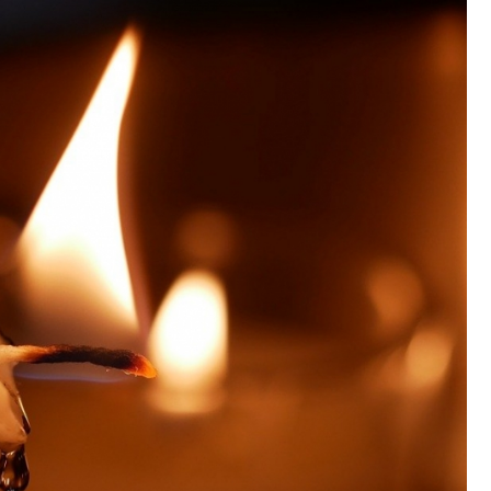
Fryzjer
Poczta
Kino