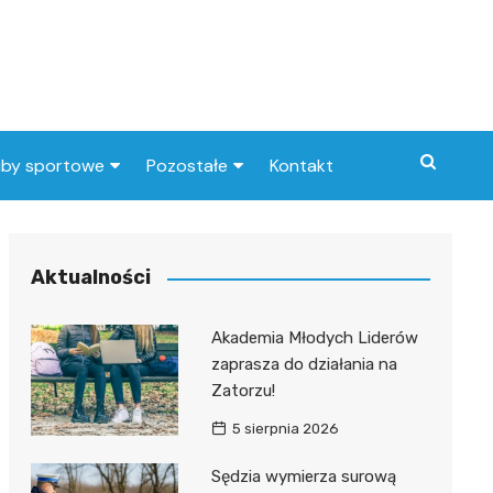
uby sportowe
Pozostałe
Kontakt
nny klub sportowy
Praca Elbląg
ub piłkarski
dlafirm.pracuj.pl
Aktualności
Lista artykułów
Akademia Młodych Liderów
zaprasza do działania na
Zatorzu!
5 sierpnia 2026
Sędzia wymierza surową