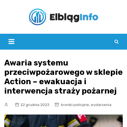
Skip
to
content
Awaria systemu
przeciwpożarowego w sklepie
Action – ewakuacja i
interwencja straży pożarnej
,
22 grudnia 2023
kroniki policyjne
wydarzenia