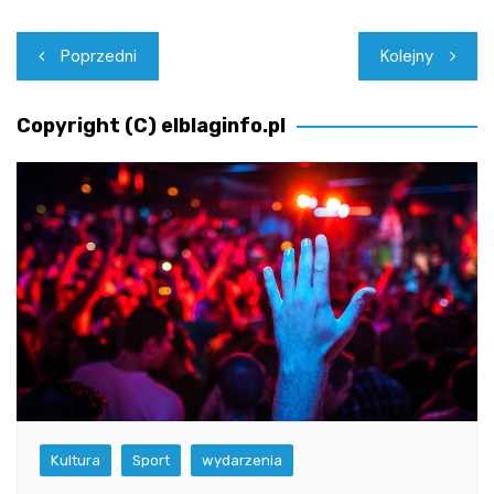
Nawigacja
Poprzedni
Kolejny
wpisu
Copyright (C) elblaginfo.pl
Kultura
Sport
wydarzenia