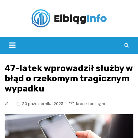
Skip
to
content
47-latek wprowadził służby w
błąd o rzekomym tragicznym
wypadku
30 października 2023
kroniki policyjne