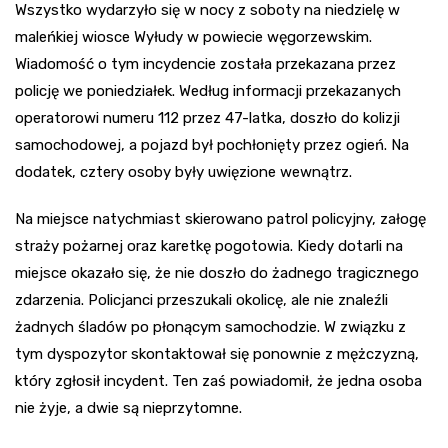
Wszystko wydarzyło się w nocy z soboty na niedzielę w
maleńkiej wiosce Wyłudy w powiecie węgorzewskim.
Wiadomość o tym incydencie została przekazana przez
policję we poniedziałek. Według informacji przekazanych
operatorowi numeru 112 przez 47-latka, doszło do kolizji
samochodowej, a pojazd był pochłonięty przez ogień. Na
dodatek, cztery osoby były uwięzione wewnątrz.
Na miejsce natychmiast skierowano patrol policyjny, załogę
straży pożarnej oraz karetkę pogotowia. Kiedy dotarli na
miejsce okazało się, że nie doszło do żadnego tragicznego
zdarzenia. Policjanci przeszukali okolicę, ale nie znaleźli
żadnych śladów po płonącym samochodzie. W związku z
tym dyspozytor skontaktował się ponownie z mężczyzną,
który zgłosił incydent. Ten zaś powiadomił, że jedna osoba
nie żyje, a dwie są nieprzytomne.