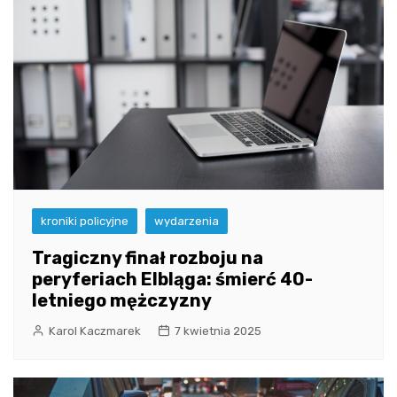
kroniki policyjne
wydarzenia
Tragiczny finał rozboju na
peryferiach Elbląga: śmierć 40-
letniego mężczyzny
Karol Kaczmarek
7 kwietnia 2025