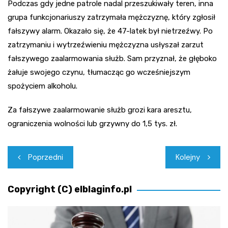
Podczas gdy jedne patrole nadal przeszukiwały teren, inna
grupa funkcjonariuszy zatrzymała mężczyznę, który zgłosił
fałszywy alarm. Okazało się, że 47-latek był nietrzeźwy. Po
zatrzymaniu i wytrzeźwieniu mężczyzna usłyszał zarzut
fałszywego zaalarmowania służb. Sam przyznał, że głęboko
żałuje swojego czynu, tłumacząc go wcześniejszym
spożyciem alkoholu.
Za fałszywe zaalarmowanie służb grozi kara aresztu,
ograniczenia wolności lub grzywny do 1,5 tys. zł.
Nawigacja
Poprzedni
Kolejny
wpisu
Copyright (C) elblaginfo.pl