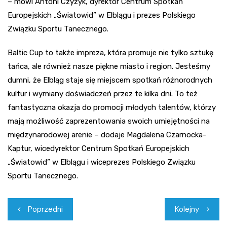
– mówi Antoni Czyżyk, dyrektor Centrum Spotkań
Europejskich „Światowid” w Elblągu i prezes Polskiego
Związku Sportu Tanecznego.
Baltic Cup to także impreza, która promuje nie tylko sztukę
tańca, ale również nasze piękne miasto i region. Jesteśmy
dumni, że Elbląg staje się miejscem spotkań różnorodnych
kultur i wymiany doświadczeń przez te kilka dni. To też
fantastyczna okazja do promocji młodych talentów, którzy
mają możliwość zaprezentowania swoich umiejętności na
międzynarodowej arenie – dodaje Magdalena Czarnocka-
Kaptur, wicedyrektor Centrum Spotkań Europejskich
„Światowid” w Elblągu i wiceprezes Polskiego Związku
Sportu Tanecznego.
Nawigacja
Poprzedni
Kolejny
wpisu