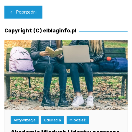
Nawigacja
Poprzedni
wpisu
Copyright (C) elblaginfo.pl
Aktywizacja
Edukacja
Młodzież