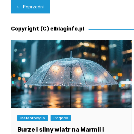
Nawigacja
Poprzedni
wpisu
Copyright (C) elblaginfo.pl
Meteorologia
Pogoda
Burze i silny wiatr na Warmii i