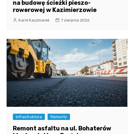
na budowę ścieżki pieszo-
rowerowej w Kazimierzowie
Karol Kaczmarek
7 sierpnia 2026
Infrastruktura
Remonty
Remont asfaltu na ul. Bohaterów