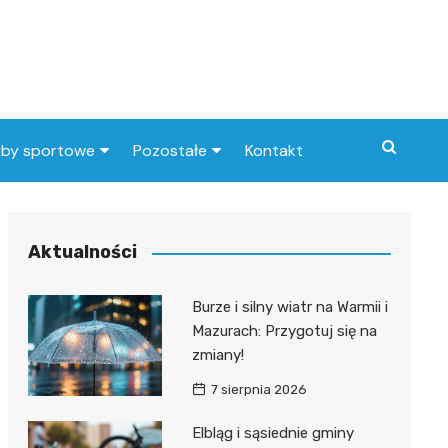
uby sportowe
Pozostałe
Kontakt
nny klub sportowy
Praca Elbląg
ub piłkarski
dlafirm.pracuj.pl
Aktualności
Lista artykułów
Burze i silny wiatr na Warmii i
Mazurach: Przygotuj się na
zmiany!
7 sierpnia 2026
Elbląg i sąsiednie gminy