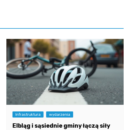
Fryzjer
Poczta
Kino
Infrastruktura
wydarzenia
Elbląg i sąsiednie gminy łączą siły