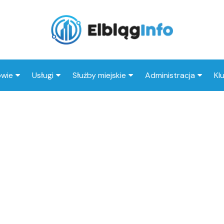
owie
Usługi
Służby miejskie
Administracja
Kl
tal
Wesele
Straż pożarna
Urząd miasta
I
eka
Kluby
Straż miejska
Urząd skarbowy
Kl
ep medyczny
Taxi
Policja
MOPS
Stacja paliw
ZUS
Księgarnia
Restauracja
Adwokat