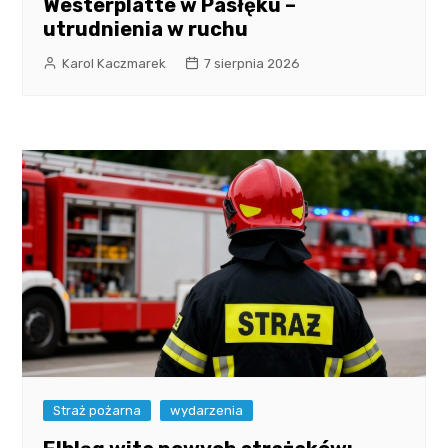
Westerplatte w Pasłęku –
utrudnienia w ruchu
Karol Kaczmarek
7 sierpnia 2026
Straż pożarna
wydarzenia